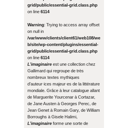
grid/public/essential-grid.class.php
on line
6114
Warning
: Trying to access array offset
on null in
/var/www/clients/client61/web108/we
b/site/wp-content/plugins/essential-
grid/public/essential-grid.class.php
on line
6114
L’imaginaire
est une collection chez
Gallimard qui regroupe de très
nombreux textes mythiques
d’auteur·ices majeur·es de la littérature
mondiale. Grâce à leur catalogue allant
de Marguerite Yourcenar à Cortazar,
de Jane Austen à Georges Perec, de
Jean Genet à Romain Gary, de William
Borroughs à Gisele Halimi,
L’imaginaire
forme une sorte de