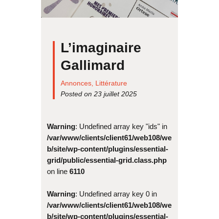
L’imaginaire
Gallimard
Annonces
,
Littérature
Posted on 23 juillet 2025
Warning
: Undefined array key "ids" in
/var/www/clients/client61/web108/we
b/site/wp-content/plugins/essential-
grid/public/essential-grid.class.php
on line
6110
Warning
: Undefined array key 0 in
/var/www/clients/client61/web108/we
b/site/wp-content/plugins/essential-