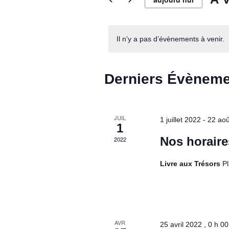
e
i
S
r
é
m
Il n’y a pas d’évènements à venir.
l
c
o
e
t
c
-
Derniers Évèneme
t
c
h
i
l
o
é
n
JUIL
1 juillet 2022
-
22 ao
.
1
n
e
R
Nos horaire
2022
e
e
z
c
Livre aux Trésors
P
u
h
r
n
e
e
r
d
c
a
AVR
h
25 avril 2022 , 0 h 0