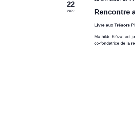
n
22
-
Rencontre a
2022
c
a
l
Livre aux Trésors
P
é
.
Mathilde Blézat est j
co-fondatrice de la 
v
i
g
a