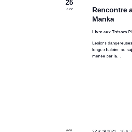
c
25
t
e
e
Rencontre a
2022
r
.
Manka
É
h
v
Livre aux Trésors
P
è
n
Lésions dangereuses 
e
e
longue haleine au su
m
menée par la…
e
n
e
t
s
p
t
a
r
m
o
t
AVR
22 avril 2022 , 18 h 