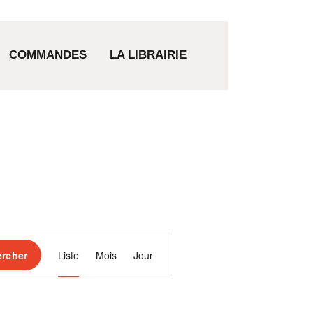
COMMANDES
LA LIBRAIRIE
N
rcher
Liste
Mois
Jour
a