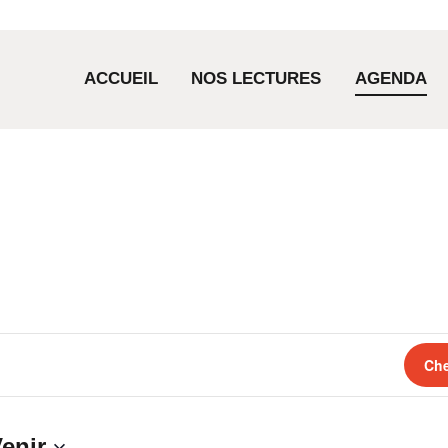
ACCUEIL
ACCUEIL
NOS LECTURES
AGENDA
NOS LECTURES
AGENDA
COMMANDES
LA LIBRAIRIE
Che
enir