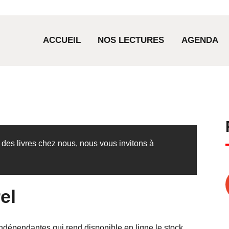
ACCUEIL
ACCUEIL
NOS LECTURES
AGENDA
NOS LECTURES
AGENDA
COMMANDES
LA LIBRAIRIE
es livres chez nous, nous vous invitons à
el
 Indépendantes qui rend disponible en ligne le stock