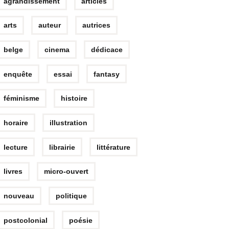
agrandissement
articles
arts
auteur
autrices
belge
cinema
dédicace
enquête
essai
fantasy
féminisme
histoire
horaire
illustration
lecture
librairie
littérature
livres
micro-ouvert
nouveau
politique
postcolonial
poésie