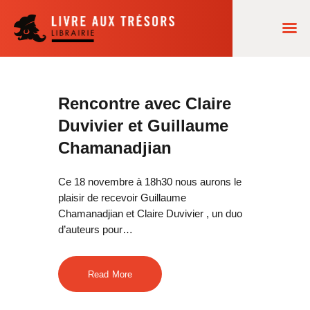
ACCUEIL
Rencontre avec Claire
Duvivier et Guillaume
NOS LECTURES
Chamanadjian
AGENDA
COMMANDES
Ce 18 novembre à 18h30 nous aurons le
plaisir de recevoir Guillaume
LA LIBRAIRIE
Chamanadjian et Claire Duvivier , un duo
d’auteurs pour…
Read More