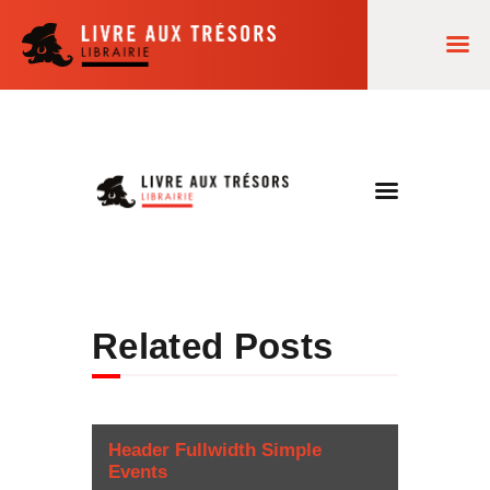
ACCUEIL
NOS LECTURES
AGENDA
COMMANDES
LA LIBRAIRIE
Related Posts
Header Fullwidth Simple
Events