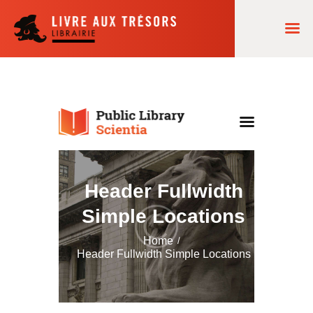
ACCUEIL
NOS LECTURES
AGENDA
COMMANDES
Header Fullwidth
LA LIBRAIRIE
Simple Locations
Home
Header Fullwidth Simple Locations