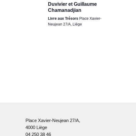
h
o
Duvivier et Guillaume
r
t
e
Chamanadjian
n
i
c
n
Livre aux Trésors
Place Xavier-
Neujean 27/A, Liège
o
e
h
z
n
u
e
d
n
e
e
e
d
t
v
a
u
t
n
e
e
a
.
s
v
É
i
v
g
Place Xavier-Neujean 27/A,
è
4000 Liège
a
n
04 250 38 46