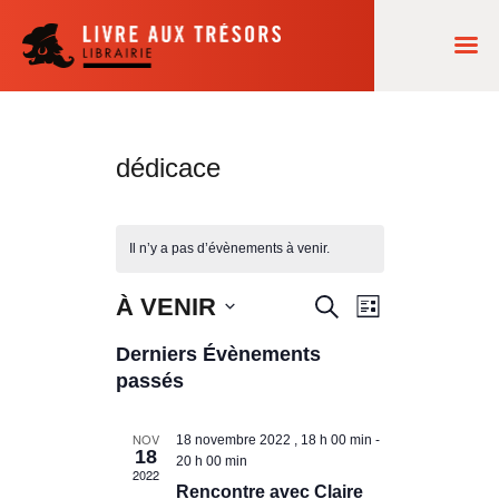
ACCUEIL
dédicace
NOS LECTURES
AGENDA
Il n’y a pas d’évènements à venir.
COMMANDES
À VENIR
R
N
R
L
LA LIBRAIRIE
S
e
a
e
i
Derniers Évènements
é
c
s
v
passés
l
c
h
t
e
i
e
e
h
c
NOV
18 novembre 2022 , 18 h 00 min
-
r
g
18
t
20 h 00 min
e
2022
c
a
i
Rencontre avec Claire